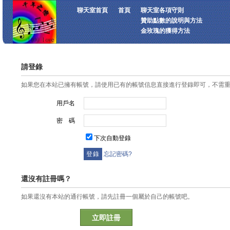
聊天室首頁
首頁
聊天室各項守則
贊助點數的說明與方法
金玫瑰的獲得方法
請登錄
如果您在本站已擁有帳號，請使用已有的帳號信息直接進行登錄即可，不需
用戶名
密 碼
下次自動登錄
忘記密碼?
還沒有註冊嗎？
如果還沒有本站的通行帳號，請先註冊一個屬於自己的帳號吧。
立即註冊