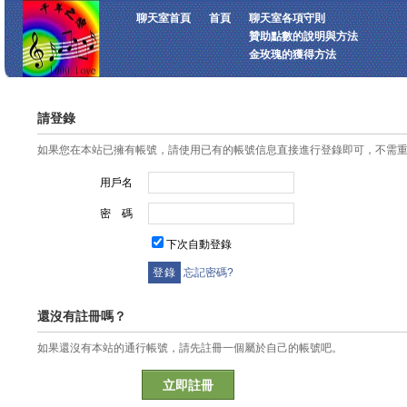
聊天室首頁
首頁
聊天室各項守則
贊助點數的說明與方法
金玫瑰的獲得方法
請登錄
如果您在本站已擁有帳號，請使用已有的帳號信息直接進行登錄即可，不需
用戶名
密 碼
下次自動登錄
忘記密碼?
還沒有註冊嗎？
如果還沒有本站的通行帳號，請先註冊一個屬於自己的帳號吧。
立即註冊