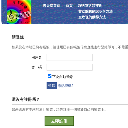
聊天室首頁
首頁
聊天室各項守則
贊助點數的說明與方法
金玫瑰的獲得方法
請登錄
如果您在本站已擁有帳號，請使用已有的帳號信息直接進行登錄即可，不需
用戶名
密 碼
下次自動登錄
忘記密碼?
還沒有註冊嗎？
如果還沒有本站的通行帳號，請先註冊一個屬於自己的帳號吧。
立即註冊