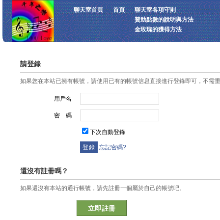
聊天室首頁
首頁
聊天室各項守則
贊助點數的說明與方法
金玫瑰的獲得方法
請登錄
如果您在本站已擁有帳號，請使用已有的帳號信息直接進行登錄即可，不需
用戶名
密 碼
下次自動登錄
忘記密碼?
還沒有註冊嗎？
如果還沒有本站的通行帳號，請先註冊一個屬於自己的帳號吧。
立即註冊