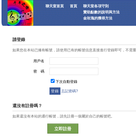
聊天室首頁
首頁
聊天室各項守則
贊助點數的說明與方法
金玫瑰的獲得方法
請登錄
如果您在本站已擁有帳號，請使用已有的帳號信息直接進行登錄即可，不需
用戶名
密 碼
下次自動登錄
忘記密碼?
還沒有註冊嗎？
如果還沒有本站的通行帳號，請先註冊一個屬於自己的帳號吧。
立即註冊