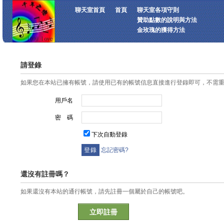
聊天室首頁
首頁
聊天室各項守則
贊助點數的說明與方法
金玫瑰的獲得方法
請登錄
如果您在本站已擁有帳號，請使用已有的帳號信息直接進行登錄即可，不需
用戶名
密 碼
下次自動登錄
忘記密碼?
還沒有註冊嗎？
如果還沒有本站的通行帳號，請先註冊一個屬於自己的帳號吧。
立即註冊