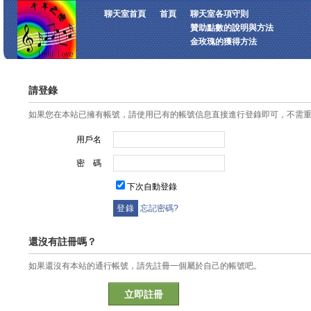
聊天室首頁
首頁
聊天室各項守則
贊助點數的說明與方法
金玫瑰的獲得方法
請登錄
如果您在本站已擁有帳號，請使用已有的帳號信息直接進行登錄即可，不需
用戶名
密 碼
下次自動登錄
忘記密碼?
還沒有註冊嗎？
如果還沒有本站的通行帳號，請先註冊一個屬於自己的帳號吧。
立即註冊