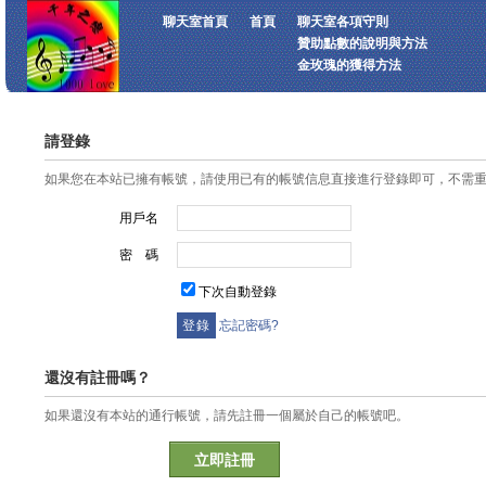
聊天室首頁
首頁
聊天室各項守則
贊助點數的說明與方法
金玫瑰的獲得方法
請登錄
如果您在本站已擁有帳號，請使用已有的帳號信息直接進行登錄即可，不需
用戶名
密 碼
下次自動登錄
忘記密碼?
還沒有註冊嗎？
如果還沒有本站的通行帳號，請先註冊一個屬於自己的帳號吧。
立即註冊