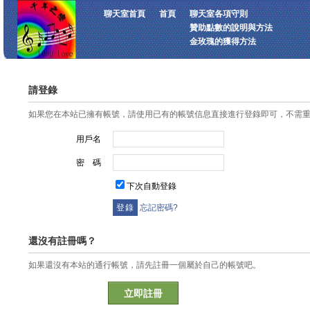
聊天室首頁
首頁
聊天室各項守則
贊助點數的說明與方法
金玫瑰的獲得方法
請登錄
如果您在本站已擁有帳號，請使用已有的帳號信息直接進行登錄即可，不需
用戶名
密 碼
下次自動登錄
忘記密碼?
還沒有註冊嗎？
如果還沒有本站的通行帳號，請先註冊一個屬於自己的帳號吧。
立即註冊