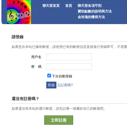
聊天室首頁
首頁
聊天室各項守則
贊助點數的說明與方法
金玫瑰的獲得方法
請登錄
如果您在本站已擁有帳號，請使用已有的帳號信息直接進行登錄即可，不需
用戶名
密 碼
下次自動登錄
忘記密碼?
還沒有註冊嗎？
如果還沒有本站的通行帳號，請先註冊一個屬於自己的帳號吧。
立即註冊