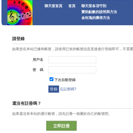
聊天室首頁
首頁
聊天室各項守則
贊助點數的說明與方法
金玫瑰的獲得方法
請登錄
如果您在本站已擁有帳號，請使用已有的帳號信息直接進行登錄即可，不需
用戶名
密 碼
下次自動登錄
忘記密碼?
還沒有註冊嗎？
如果還沒有本站的通行帳號，請先註冊一個屬於自己的帳號吧。
立即註冊