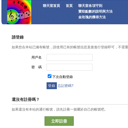
聊天室首頁
首頁
聊天室各項守則
贊助點數的說明與方法
金玫瑰的獲得方法
請登錄
如果您在本站已擁有帳號，請使用已有的帳號信息直接進行登錄即可，不需
用戶名
密 碼
下次自動登錄
忘記密碼?
還沒有註冊嗎？
如果還沒有本站的通行帳號，請先註冊一個屬於自己的帳號吧。
立即註冊