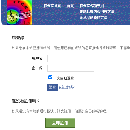
聊天室首頁
首頁
聊天室各項守則
贊助點數的說明與方法
金玫瑰的獲得方法
請登錄
如果您在本站已擁有帳號，請使用已有的帳號信息直接進行登錄即可，不需
用戶名
密 碼
下次自動登錄
忘記密碼?
還沒有註冊嗎？
如果還沒有本站的通行帳號，請先註冊一個屬於自己的帳號吧。
立即註冊