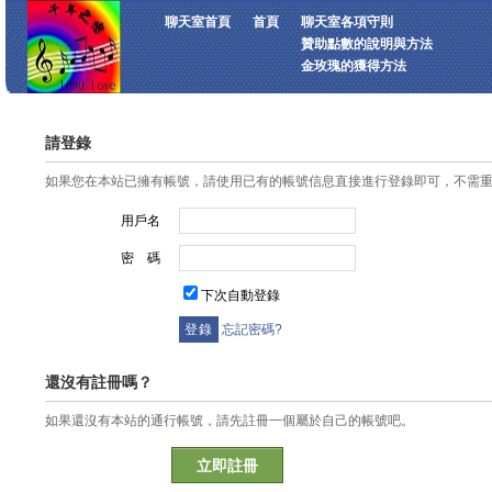
聊天室首頁
首頁
聊天室各項守則
贊助點數的說明與方法
金玫瑰的獲得方法
請登錄
如果您在本站已擁有帳號，請使用已有的帳號信息直接進行登錄即可，不需
用戶名
密 碼
下次自動登錄
忘記密碼?
還沒有註冊嗎？
如果還沒有本站的通行帳號，請先註冊一個屬於自己的帳號吧。
立即註冊