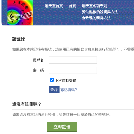
聊天室首頁
首頁
聊天室各項守則
贊助點數的說明與方法
金玫瑰的獲得方法
請登錄
如果您在本站已擁有帳號，請使用已有的帳號信息直接進行登錄即可，不需
用戶名
密 碼
下次自動登錄
忘記密碼?
還沒有註冊嗎？
如果還沒有本站的通行帳號，請先註冊一個屬於自己的帳號吧。
立即註冊