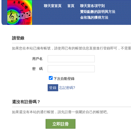
聊天室首頁
首頁
聊天室各項守則
贊助點數的說明與方法
金玫瑰的獲得方法
請登錄
如果您在本站已擁有帳號，請使用已有的帳號信息直接進行登錄即可，不需
用戶名
密 碼
下次自動登錄
忘記密碼?
還沒有註冊嗎？
如果還沒有本站的通行帳號，請先註冊一個屬於自己的帳號吧。
立即註冊