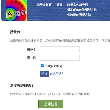
聊天室首頁
首頁
聊天室各項守則
贊助點數的說明與方法
金玫瑰的獲得方法
請登錄
如果您在本站已擁有帳號，請使用已有的帳號信息直接進行登錄即可，不需
用戶名
密 碼
下次自動登錄
忘記密碼?
還沒有註冊嗎？
如果還沒有本站的通行帳號，請先註冊一個屬於自己的帳號吧。
立即註冊