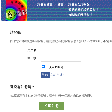
聊天室首頁
首頁
聊天室各項守則
贊助點數的說明與方法
金玫瑰的獲得方法
請登錄
如果您在本站已擁有帳號，請使用已有的帳號信息直接進行登錄即可，不需
用戶名
密 碼
下次自動登錄
忘記密碼?
還沒有註冊嗎？
如果還沒有本站的通行帳號，請先註冊一個屬於自己的帳號吧。
立即註冊