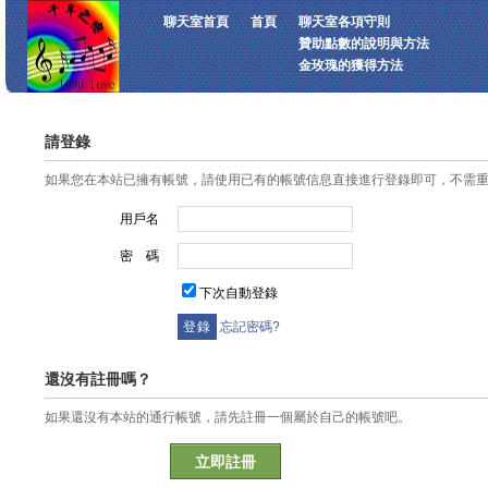
聊天室首頁
首頁
聊天室各項守則
贊助點數的說明與方法
金玫瑰的獲得方法
請登錄
如果您在本站已擁有帳號，請使用已有的帳號信息直接進行登錄即可，不需
用戶名
密 碼
下次自動登錄
忘記密碼?
還沒有註冊嗎？
如果還沒有本站的通行帳號，請先註冊一個屬於自己的帳號吧。
立即註冊