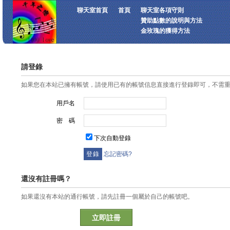
聊天室首頁
首頁
聊天室各項守則
贊助點數的說明與方法
金玫瑰的獲得方法
請登錄
如果您在本站已擁有帳號，請使用已有的帳號信息直接進行登錄即可，不需
用戶名
密 碼
下次自動登錄
忘記密碼?
還沒有註冊嗎？
如果還沒有本站的通行帳號，請先註冊一個屬於自己的帳號吧。
立即註冊