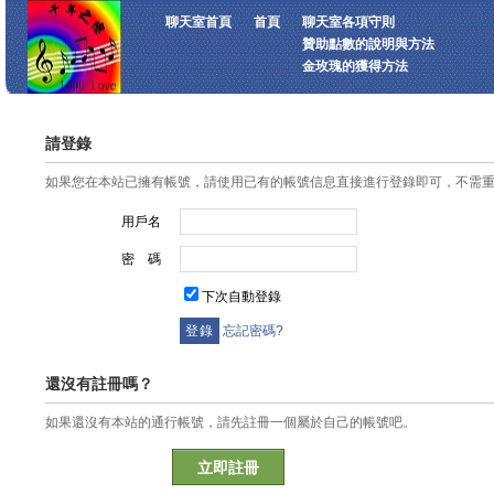
聊天室首頁
首頁
聊天室各項守則
贊助點數的說明與方法
金玫瑰的獲得方法
請登錄
如果您在本站已擁有帳號，請使用已有的帳號信息直接進行登錄即可，不需
用戶名
密 碼
下次自動登錄
忘記密碼?
還沒有註冊嗎？
如果還沒有本站的通行帳號，請先註冊一個屬於自己的帳號吧。
立即註冊