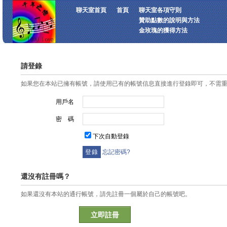
聊天室首頁
首頁
聊天室各項守則
贊助點數的說明與方法
金玫瑰的獲得方法
請登錄
如果您在本站已擁有帳號，請使用已有的帳號信息直接進行登錄即可，不需
用戶名
密 碼
下次自動登錄
忘記密碼?
還沒有註冊嗎？
如果還沒有本站的通行帳號，請先註冊一個屬於自己的帳號吧。
立即註冊