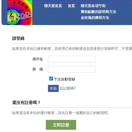
聊天室首頁
首頁
聊天室各項守則
贊助點數的說明與方法
金玫瑰的獲得方法
請登錄
如果您在本站已擁有帳號，請使用已有的帳號信息直接進行登錄即可，不需
用戶名
密 碼
下次自動登錄
忘記密碼?
還沒有註冊嗎？
如果還沒有本站的通行帳號，請先註冊一個屬於自己的帳號吧。
立即註冊