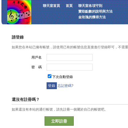
聊天室首頁
首頁
聊天室各項守則
贊助點數的說明與方法
金玫瑰的獲得方法
請登錄
如果您在本站已擁有帳號，請使用已有的帳號信息直接進行登錄即可，不需
用戶名
密 碼
下次自動登錄
忘記密碼?
還沒有註冊嗎？
如果還沒有本站的通行帳號，請先註冊一個屬於自己的帳號吧。
立即註冊