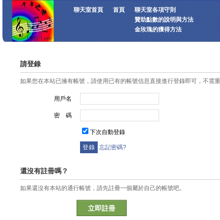
聊天室首頁
首頁
聊天室各項守則
贊助點數的說明與方法
金玫瑰的獲得方法
請登錄
如果您在本站已擁有帳號，請使用已有的帳號信息直接進行登錄即可，不需
用戶名
密 碼
下次自動登錄
忘記密碼?
還沒有註冊嗎？
如果還沒有本站的通行帳號，請先註冊一個屬於自己的帳號吧。
立即註冊