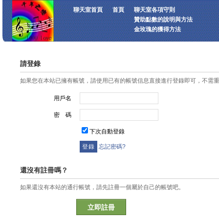
聊天室首頁
首頁
聊天室各項守則
贊助點數的說明與方法
金玫瑰的獲得方法
請登錄
如果您在本站已擁有帳號，請使用已有的帳號信息直接進行登錄即可，不需
用戶名
密 碼
下次自動登錄
忘記密碼?
還沒有註冊嗎？
如果還沒有本站的通行帳號，請先註冊一個屬於自己的帳號吧。
立即註冊