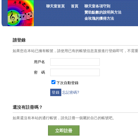
聊天室首頁
首頁
聊天室各項守則
贊助點數的說明與方法
金玫瑰的獲得方法
請登錄
如果您在本站已擁有帳號，請使用已有的帳號信息直接進行登錄即可，不需
用戶名
密 碼
下次自動登錄
忘記密碼?
還沒有註冊嗎？
如果還沒有本站的通行帳號，請先註冊一個屬於自己的帳號吧。
立即註冊