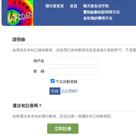
聊天室首頁
首頁
聊天室各項守則
贊助點數的說明與方法
金玫瑰的獲得方法
請登錄
如果您在本站已擁有帳號，請使用已有的帳號信息直接進行登錄即可，不需
用戶名
密 碼
下次自動登錄
忘記密碼?
還沒有註冊嗎？
如果還沒有本站的通行帳號，請先註冊一個屬於自己的帳號吧。
立即註冊