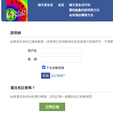
聊天室首頁
首頁
聊天室各項守則
贊助點數的說明與方法
金玫瑰的獲得方法
請登錄
如果您在本站已擁有帳號，請使用已有的帳號信息直接進行登錄即可，不需
用戶名
密 碼
下次自動登錄
忘記密碼?
還沒有註冊嗎？
如果還沒有本站的通行帳號，請先註冊一個屬於自己的帳號吧。
立即註冊