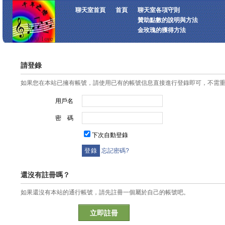
聊天室首頁
首頁
聊天室各項守則
贊助點數的說明與方法
金玫瑰的獲得方法
請登錄
如果您在本站已擁有帳號，請使用已有的帳號信息直接進行登錄即可，不需
用戶名
密 碼
下次自動登錄
忘記密碼?
還沒有註冊嗎？
如果還沒有本站的通行帳號，請先註冊一個屬於自己的帳號吧。
立即註冊