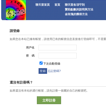
聊天室首頁
首頁
聊天室各項守則
贊助點數的說明與方法
金玫瑰的獲得方法
請登錄
如果您在本站已擁有帳號，請使用已有的帳號信息直接進行登錄即可，不需
用戶名
密 碼
下次自動登錄
忘記密碼?
還沒有註冊嗎？
如果還沒有本站的通行帳號，請先註冊一個屬於自己的帳號吧。
立即註冊