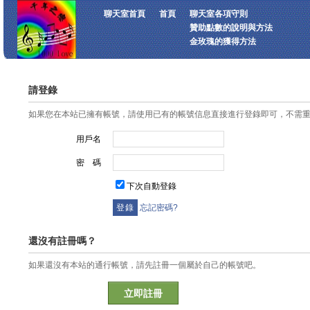
聊天室首頁
首頁
聊天室各項守則
贊助點數的說明與方法
金玫瑰的獲得方法
請登錄
如果您在本站已擁有帳號，請使用已有的帳號信息直接進行登錄即可，不需
用戶名
密 碼
下次自動登錄
忘記密碼?
還沒有註冊嗎？
如果還沒有本站的通行帳號，請先註冊一個屬於自己的帳號吧。
立即註冊