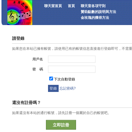
聊天室首頁
首頁
聊天室各項守則
贊助點數的說明與方法
金玫瑰的獲得方法
請登錄
如果您在本站已擁有帳號，請使用已有的帳號信息直接進行登錄即可，不需
用戶名
密 碼
下次自動登錄
忘記密碼?
還沒有註冊嗎？
如果還沒有本站的通行帳號，請先註冊一個屬於自己的帳號吧。
立即註冊