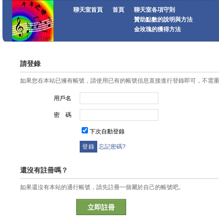
聊天室首頁
首頁
聊天室各項守則
贊助點數的說明與方法
金玫瑰的獲得方法
請登錄
如果您在本站已擁有帳號，請使用已有的帳號信息直接進行登錄即可，不需
用戶名
密 碼
下次自動登錄
忘記密碼?
還沒有註冊嗎？
如果還沒有本站的通行帳號，請先註冊一個屬於自己的帳號吧。
立即註冊