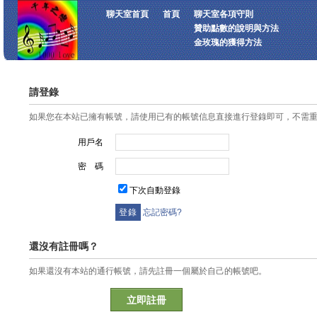
聊天室首頁
首頁
聊天室各項守則
贊助點數的說明與方法
金玫瑰的獲得方法
請登錄
如果您在本站已擁有帳號，請使用已有的帳號信息直接進行登錄即可，不需
用戶名
密 碼
下次自動登錄
忘記密碼?
還沒有註冊嗎？
如果還沒有本站的通行帳號，請先註冊一個屬於自己的帳號吧。
立即註冊