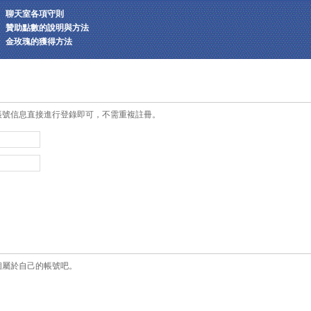
聊天室各項守則
贊助點數的說明與方法
金玫瑰的獲得方法
帳號信息直接進行登錄即可，不需重複註冊。
個屬於自己的帳號吧。