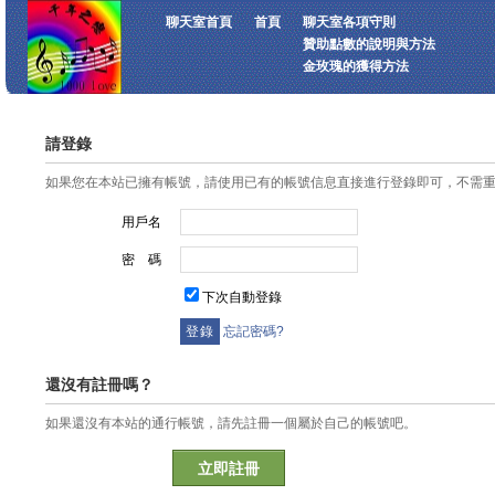
聊天室首頁
首頁
聊天室各項守則
贊助點數的說明與方法
金玫瑰的獲得方法
請登錄
如果您在本站已擁有帳號，請使用已有的帳號信息直接進行登錄即可，不需
用戶名
密 碼
下次自動登錄
忘記密碼?
還沒有註冊嗎？
如果還沒有本站的通行帳號，請先註冊一個屬於自己的帳號吧。
立即註冊