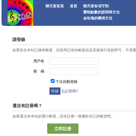
聊天室首頁
首頁
聊天室各項守則
贊助點數的說明與方法
金玫瑰的獲得方法
請登錄
如果您在本站已擁有帳號，請使用已有的帳號信息直接進行登錄即可，不需
用戶名
密 碼
下次自動登錄
忘記密碼?
還沒有註冊嗎？
如果還沒有本站的通行帳號，請先註冊一個屬於自己的帳號吧。
立即註冊