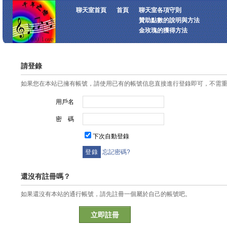
聊天室首頁
首頁
聊天室各項守則
贊助點數的說明與方法
金玫瑰的獲得方法
請登錄
如果您在本站已擁有帳號，請使用已有的帳號信息直接進行登錄即可，不需
用戶名
密 碼
下次自動登錄
忘記密碼?
還沒有註冊嗎？
如果還沒有本站的通行帳號，請先註冊一個屬於自己的帳號吧。
立即註冊