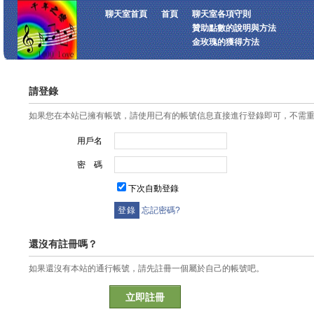
聊天室首頁
首頁
聊天室各項守則
贊助點數的說明與方法
金玫瑰的獲得方法
請登錄
如果您在本站已擁有帳號，請使用已有的帳號信息直接進行登錄即可，不需
用戶名
密 碼
下次自動登錄
忘記密碼?
還沒有註冊嗎？
如果還沒有本站的通行帳號，請先註冊一個屬於自己的帳號吧。
立即註冊