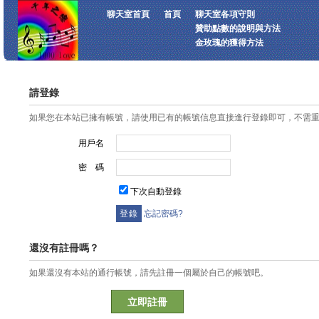
聊天室首頁
首頁
聊天室各項守則
贊助點數的說明與方法
金玫瑰的獲得方法
請登錄
如果您在本站已擁有帳號，請使用已有的帳號信息直接進行登錄即可，不需
用戶名
密 碼
下次自動登錄
忘記密碼?
還沒有註冊嗎？
如果還沒有本站的通行帳號，請先註冊一個屬於自己的帳號吧。
立即註冊