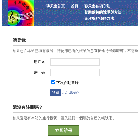
聊天室首頁
首頁
聊天室各項守則
贊助點數的說明與方法
金玫瑰的獲得方法
請登錄
如果您在本站已擁有帳號，請使用已有的帳號信息直接進行登錄即可，不需
用戶名
密 碼
下次自動登錄
忘記密碼?
還沒有註冊嗎？
如果還沒有本站的通行帳號，請先註冊一個屬於自己的帳號吧。
立即註冊