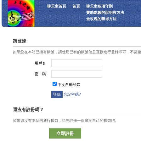
聊天室首頁
首頁
聊天室各項守則
贊助點數的說明與方法
金玫瑰的獲得方法
請登錄
如果您在本站已擁有帳號，請使用已有的帳號信息直接進行登錄即可，不需
用戶名
密 碼
下次自動登錄
忘記密碼?
還沒有註冊嗎？
如果還沒有本站的通行帳號，請先註冊一個屬於自己的帳號吧。
立即註冊