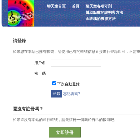
聊天室首頁
首頁
聊天室各項守則
贊助點數的說明與方法
金玫瑰的獲得方法
請登錄
如果您在本站已擁有帳號，請使用已有的帳號信息直接進行登錄即可，不需
用戶名
密 碼
下次自動登錄
忘記密碼?
還沒有註冊嗎？
如果還沒有本站的通行帳號，請先註冊一個屬於自己的帳號吧。
立即註冊