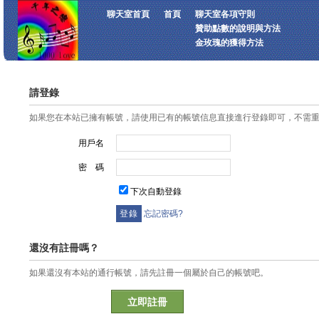
聊天室首頁
首頁
聊天室各項守則
贊助點數的說明與方法
金玫瑰的獲得方法
請登錄
如果您在本站已擁有帳號，請使用已有的帳號信息直接進行登錄即可，不需
用戶名
密 碼
下次自動登錄
忘記密碼?
還沒有註冊嗎？
如果還沒有本站的通行帳號，請先註冊一個屬於自己的帳號吧。
立即註冊