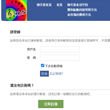
聊天室首頁
首頁
聊天室各項守則
贊助點數的說明與方法
金玫瑰的獲得方法
請登錄
如果您在本站已擁有帳號，請使用已有的帳號信息直接進行登錄即可，不需
用戶名
密 碼
下次自動登錄
忘記密碼?
還沒有註冊嗎？
如果還沒有本站的通行帳號，請先註冊一個屬於自己的帳號吧。
立即註冊