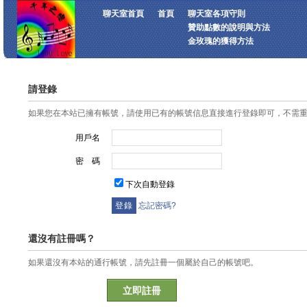
聊天室首頁
首頁
聊天室各項守則
贊助點數的說明與方法
金玫瑰的獲得方法
請登錄
如果您在本站已擁有帳號，請使用已有的帳號信息直接進行登錄即可，不需
用戶名
密 碼
下次自動登錄
忘記密碼?
還沒有註冊嗎？
如果還沒有本站的通行帳號，請先註冊一個屬於自己的帳號吧。
立即註冊