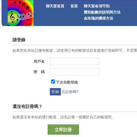
聊天室首頁
首頁
聊天室各項守則
贊助點數的說明與方法
金玫瑰的獲得方法
請登錄
如果您在本站已擁有帳號，請使用已有的帳號信息直接進行登錄即可，不需
用戶名
密 碼
下次自動登錄
忘記密碼?
還沒有註冊嗎？
如果還沒有本站的通行帳號，請先註冊一個屬於自己的帳號吧。
立即註冊