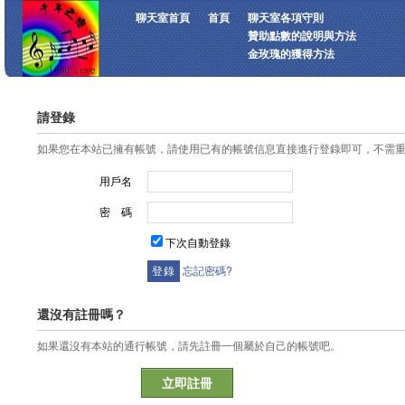
聊天室首頁
首頁
聊天室各項守則
贊助點數的說明與方法
金玫瑰的獲得方法
請登錄
如果您在本站已擁有帳號，請使用已有的帳號信息直接進行登錄即可，不需
用戶名
密 碼
下次自動登錄
忘記密碼?
還沒有註冊嗎？
如果還沒有本站的通行帳號，請先註冊一個屬於自己的帳號吧。
立即註冊