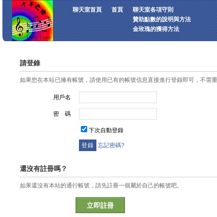
聊天室首頁
首頁
聊天室各項守則
贊助點數的說明與方法
金玫瑰的獲得方法
請登錄
如果您在本站已擁有帳號，請使用已有的帳號信息直接進行登錄即可，不需
用戶名
密 碼
下次自動登錄
忘記密碼?
還沒有註冊嗎？
如果還沒有本站的通行帳號，請先註冊一個屬於自己的帳號吧。
立即註冊